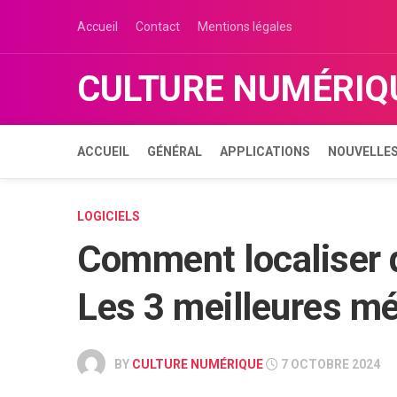
Skip
Accueil
Contact
Mentions légales
to
content
CULTURE NUMÉRIQ
ACCUEIL
GÉNÉRAL
APPLICATIONS
NOUVELLES
LOGICIELS
Comment localiser q
Les 3 meilleures m
BY
CULTURE NUMÉRIQUE
7 OCTOBRE 2024